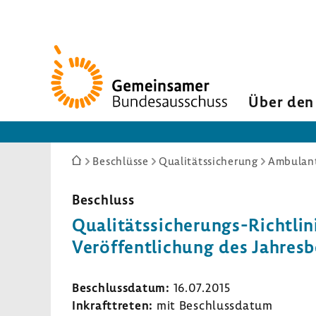
Zur
Startseite
Über den
Sie
Beschlüsse
Qualitätssicherung
Ambulant
sind
hier:
Beschluss
Qualitätssicherungs-​Richtlin
Veröf­fent­li­chung des Jahres­
Beschluss­datum:
16.07.2015
Inkraft­treten:
mit Beschluss­datum