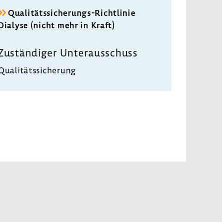
Qualitätssicherungs-​Richtlinie
Dialyse (nicht mehr in Kraft)
Zustän­diger Unter­aus­schuss
Quali­täts­si­che­rung