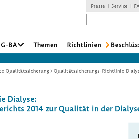
Presse
Service
F
Suchbegriff
 G-BA
Themen
Richt­li­nien
Beschlüs
e Qualitätssicherung
ie Dialyse:
be­richts 2014 zur Qualität in der Dialys