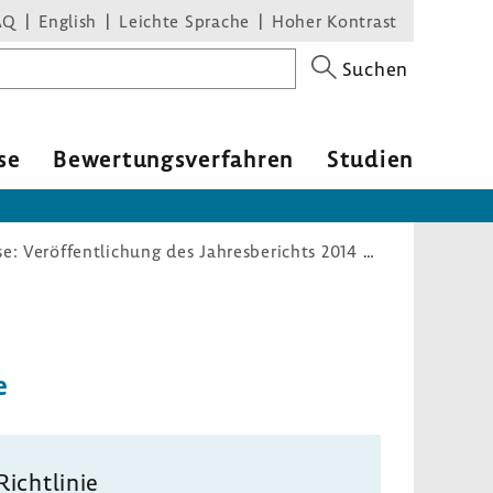
AQ
English
Leichte Sprache
Hoher Kontrast
Suchen
se
Bewer­tungs­ver­fahren
Studien
Qualitätssicherungs-Richtlinie Dialyse: Veröffentlichung des Jahresberichts 2014 zur Qualität in der Dialyse
e
Richt­linie