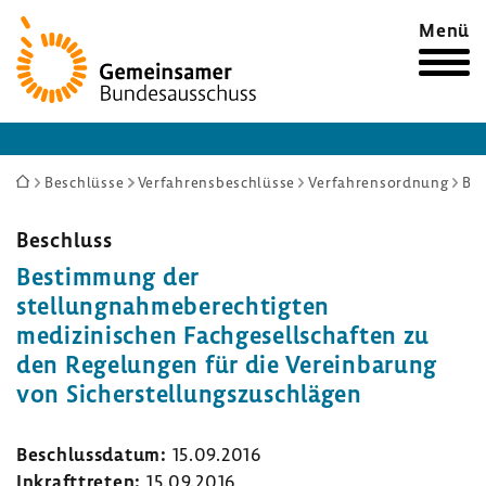
Zur
Menü
Startseite
Sie
Beschlüsse
Verfahrensbeschlüsse
Verfahrensordnung
Bestimmung der stellungnahmeberechtigten medizinischen Fachgesellschaften zu den Regelungen für die Vereinbarung von Sicherstellungszuschlägen
sind
hier:
Beschluss
Bestimmung der
stellungnahmeberechtigten
medizinischen Fachgesellschaften zu
den Regelungen für die Vereinbarung
von Sicherstellungszuschlägen
Beschlussdatum:
15.09.2016
Inkrafttreten:
15.09.2016