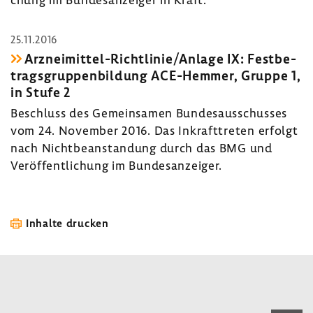
25.11.2016
Arzneimittel-​Richtlinie/Anlage IX: Fest­be­
trags­grup­pen­bil­dung ACE-​Hemmer, Gruppe 1,
in Stufe 2
Beschluss des Gemein­samen Bundes­aus­schusses
vom 24. November 2016. Das Inkraft­treten erfolgt
nach Nicht­be­an­stan­dung durch das BMG und
Veröf­fent­li­chung im Bundes­an­zeiger.
Inhalte drucken