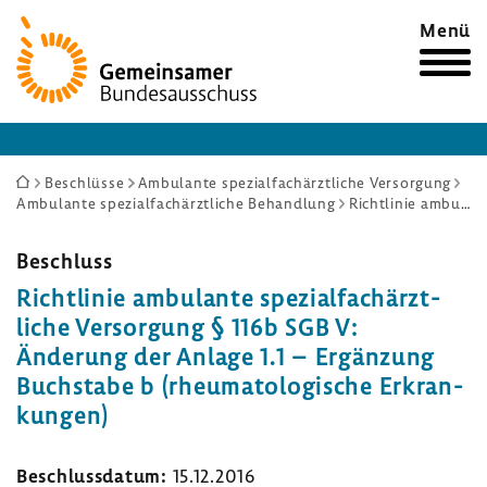
Zur
Menü
Startseite
Sie
Beschlüsse
Ambulante spezialfachärztliche Versorgung
Ambulante spezialfachärztliche Behandlung
Richtlinie ambulante spezialfachärztliche Versorgung § 116b SGB V: Änderung der Anlage 1.1 – Ergänzung Buchstabe b (rheumatologische Erkrankungen)
sind
hier:
Beschluss
Richt­linie ambu­lante spezi­al­fach­ärzt­
liche Versor­gung § 116b SGB V:
Ände­rung der Anlage 1.1 – Ergän­zung
Buch­stabe b (rheu­ma­to­lo­gi­sche Erkran­
kungen)
Beschluss­datum:
15.12.2016