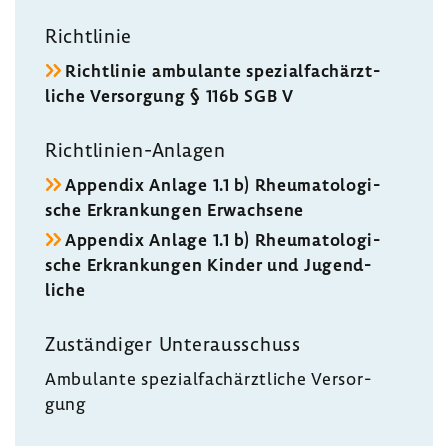
Richt­linie
Richt­linie ambu­lante spezi­al­fach­ärzt­
liche Versor­gung § 116b SGB V
Richtlinien-​Anlagen
Appendix Anlage 1.1 b) Rheu­ma­to­lo­gi­
sche Erkran­kungen Erwach­sene
Appendix Anlage 1.1 b) Rheu­ma­to­lo­gi­
sche Erkran­kungen Kinder und Jugend­
liche
Zustän­diger Unter­aus­schuss
Ambu­lante spezi­al­fach­ärzt­liche Versor­
gung