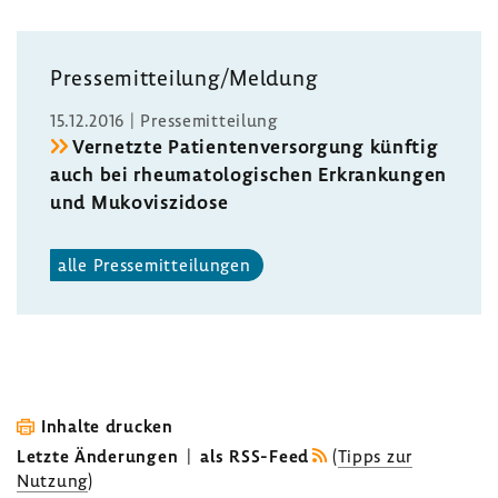
Pres­se­mit­tei­lung/Meldung
15.12.2016 | Pres­se­mit­tei­lung
Vernetzte Pati­en­ten­ver­sor­gung künftig
auch bei rheu­ma­to­lo­gi­schen Erkran­kungen
und Muko­vis­zi­dose
alle Pres­se­mit­tei­lungen
Inhalte drucken
Letzte Änderungen
|
als RSS-Feed
(
Tipps zur
Nutzung
)