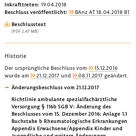
Inkraft­treten:
19.04.2018
Beschluss veröf­fent­licht:
BAnz AT 18.04.2018 B1
Beschluss­text
(PDF 2,47 MB)
Historie
Der ursprüng­liche Beschluss vom
15.12.2016
wurde am
21.12.2017
und
08.11.2017
geän­dert.
Ände­rungs­be­schluss vom 21.12.2017
Richt­linie ambu­lante spezi­al­fach­ärzt­liche
Versor­gung § 116b SGB V: Ände­rung des
Beschlusses vom 15. Dezember 2016: Anlage 1.1
Buch­stabe b Rheu­ma­to­lo­gi­sche Erkran­kungen
Appendix Erwach­sene/Appendix Kinder und
Jugend­liche und weitere Ände­rungen