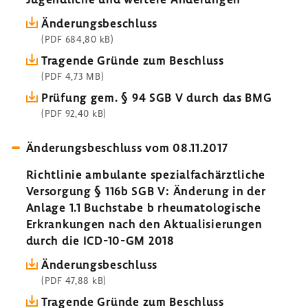
Ände­rungs­be­schluss
(PDF 684,80 kB)
Tragende Gründe zum Beschluss
(PDF 4,73 MB)
Prüfung gem. § 94 SGB V durch das BMG
(PDF 92,40 kB)
Ände­rungs­be­schluss vom 08.11.2017
Richt­linie ambu­lante spezi­al­fach­ärzt­liche
Versor­gung § 116b SGB V: Ände­rung in der
Anlage 1.1 Buch­stabe b rheu­ma­to­lo­gi­sche
Erkran­kungen nach den Aktua­li­sie­rungen
durch die ICD-​10-GM 2018
Ände­rungs­be­schluss
(PDF 47,88 kB)
Tragende Gründe zum Beschluss