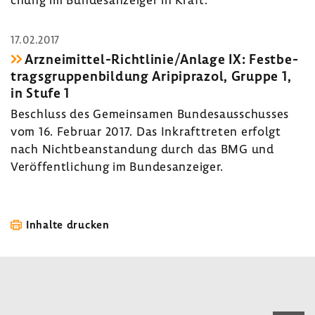
17.02.2017
Arzneimittel-​Richtlinie/Anlage IX: Fest­be­
trags­grup­pen­bil­dung Aripi­prazol, Gruppe 1,
in Stufe 1
Beschluss des Gemein­samen Bundes­aus­schusses
vom 16. Februar 2017. Das Inkraft­treten erfolgt
nach Nicht­be­an­stan­dung durch das BMG und
Veröf­fent­li­chung im Bundes­an­zeiger.
Inhalte drucken