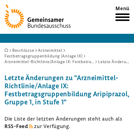
Zur
Menü
Startseite
Sie
Beschlüsse
Arzneimittel
Festbetragsgruppenbildung (Anlage IX)
sind
Arzneimittel-Richtlinie/Anlage IX: Festbetragsgruppenbildung Aripiprazol, Gruppe 1, in Stufe 1
Letzte Änderungen
hier:
Letzte Ände­rungen zu "Arzneimittel-​
Richtlinie/Anlage IX:
Fest­be­trags­grup­pen­bil­dung Aripi­prazol,
Gruppe 1, in Stufe 1"
Die Liste der letzten Ände­rungen steht auch als
RSS-​Feed
zur Verfü­gung.