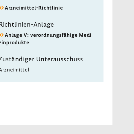
Arzneimittel-​Richtlinie
Richtlinien-​Anlage
Anlage V: verord­nungs­fä­hige Medi­
zin­pro­dukte
Zustän­diger Unter­aus­schuss
Arznei­mittel