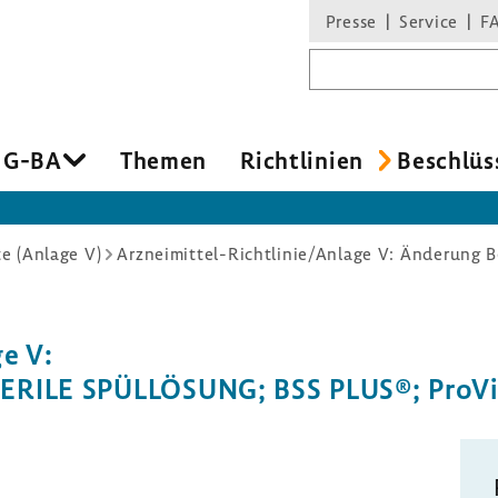
Presse
Service
F
Suchbegriff
 G-BA
Themen
Richt­li­nien
Beschlüs
e (Anlage V)
ge V:
STERILE SPÜL­LÖ­SUNG; BSS PLUS®; Pro