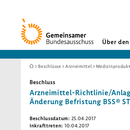
Zur
Startseite
Über den
Sie
Beschlüsse
Arzneimittel
Medizinprodukt
sind
hier:
Beschluss
Arzneimittel-​Richtlinie/Anla
Ände­rung Befris­tung BSS® 
Beschluss­datum:
25.04.2017
Inkraft­treten:
10.04.2017