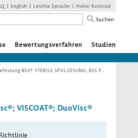
AQ
English
Leichte Sprache
Hoher Kontrast
Suchen
se
Bewer­tungs­ver­fahren
Studien
Arzneimittel-Richtlinie/Anlage V: Änderung Befristung BSS® STERILE SPÜLLÖSUNG; BSS PLUS®; ProVisc®; VISCOAT®; DuoVisc®
Visc®; VISCOAT®; DuoVisc®
Richt­linie