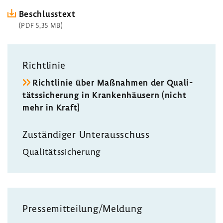
Beschluss­text
(PDF 5,35 MB)
Richt­linie
Richt­linie über Maßnahmen der Quali­
täts­si­che­rung in Kran­ken­häu­sern (nicht
mehr in Kraft)
Zustän­diger Unter­aus­schuss
Quali­täts­si­che­rung
Pres­se­mit­tei­lung/Meldung