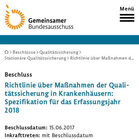
Zur
Menü
Startseite
Sie
Beschlüsse
Qualitätssicherung
Stationäre Qualitätssicherung
Richtlinie über Maßnahmen der Qualitätssicherung in Krankenhäusern: Spezifikation für das Erfassungsjahr 2018
sind
hier:
Beschluss
Richt­linie über Maßnahmen der Quali­
täts­si­che­rung in Kran­ken­häu­sern:
Spezi­fi­ka­tion für das Erfas­sungs­jahr
2018
Beschluss­datum:
15.06.2017
Inkraft­treten:
mit Beschluss­datum