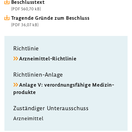
Beschluss­text
(PDF 560,70 kB)
Tragende Gründe zum Beschluss
(PDF 36,07 kB)
Richt­linie
Arzneimittel-​Richtlinie
Richtlinien-​Anlage
Anlage V: verord­nungs­fä­hige Medi­zin­
pro­dukte
Zustän­diger Unter­aus­schuss
Arznei­mittel