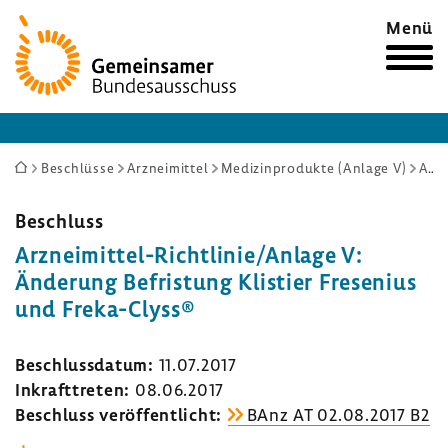
Zur
Menü
Startseite
Sie
Beschlüsse
Arzneimittel
Medizinprodukte (Anlage V)
Arzneimittel-Richtlinie/Anlage V: Änderung Befristung Klistier Fresenius und Freka-Clyss®
sind
hier:
Beschluss
Arzneimittel-​Richtlinie/Anlage V:
Ände­rung Befris­tung Klis­tier Frese­nius
und Freka-​Clyss®
Beschluss­datum:
11.07.2017
Inkraft­treten:
08.06.2017
Beschluss veröf­fent­licht:
BAnz AT 02.08.2017 B2