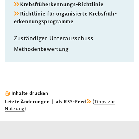
Krebsfrüherkennungs-​Richtlinie
Richt­linie für orga­ni­sierte Krebs­früh­
erken­nungs­pro­gramme
Zustän­diger Unter­aus­schuss
Metho­den­be­wer­tung
Inhalte drucken
Letzte Änderungen
|
als RSS-Feed
(
Tipps zur
Nutzung
)