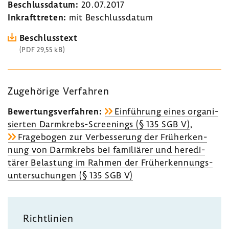
Beschluss­datum:
20.07.2017
Inkraft­treten:
mit Beschluss­datum
Beschluss­text
(PDF 29,55 kB)
Zuge­hö­rige Verfahren
Bewer­tungs­ver­fahren:
Einfüh­rung eines orga­ni­
sierten Darmkrebs-​Screenings (§ 135 SGB V)
,
Frage­bogen zur Verbes­se­rung der Früh­erken­
nung von Darm­krebs bei fami­liärer und heredi­
tärer Belas­tung im Rahmen der Früh­erken­nungs­
un­ter­su­chungen (§ 135 SGB V)
Richt­li­nien