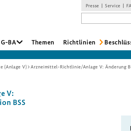
Presse
Service
F
Suchbegriff
 G-BA
Themen
Richt­li­nien
Beschlüs
e (Anlage V)
Arzneimittel-Richtlinie/Anlage V: Änderung B
ge V:
tion BSS