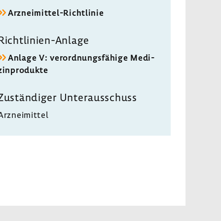
Arzneimittel-​Richtlinie
Richtlinien-​Anlage
Anlage V: verord­nungs­fä­hige Medi­
zin­pro­dukte
Zustän­diger Unter­aus­schuss
Arznei­mittel