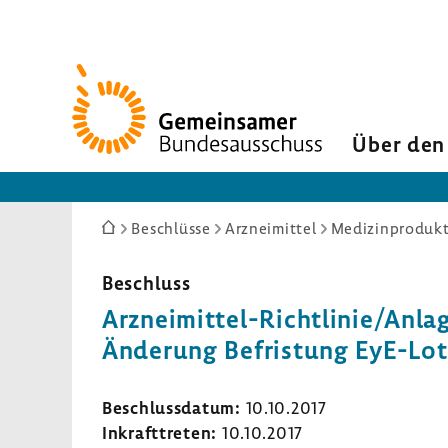
Zur
Startseite
Über den
Sie
Beschlüsse
Arzneimittel
Medizinprodukt
sind
hier:
Beschluss
Arzneimittel-​Richtlinie/Anla
Ände­rung Befris­tung EyE-​Lo
Beschluss­datum:
10.10.2017
Inkraft­treten:
10.10.2017