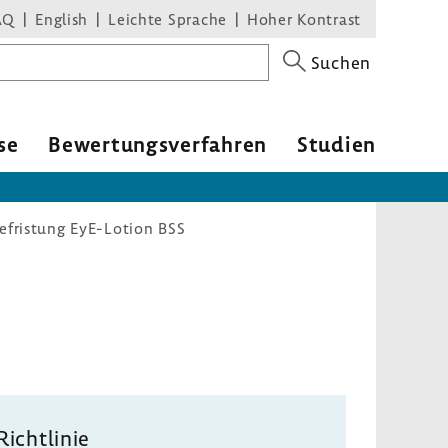
AQ
English
Leichte Sprache
Hoher Kontrast
Suchen
se
Bewer­tungs­ver­fahren
Studien
efristung EyE-Lotion BSS
Richt­linie