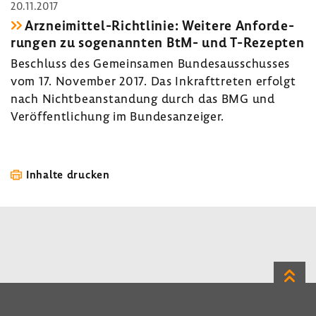
20.11.2017
Arzneimittel-​Richtlinie: Weitere Anfor­de­
rungen zu soge­nannten BtM- und T-​Rezepten
Beschluss des Gemein­samen Bundes­aus­schusses
vom 17. November 2017. Das Inkraft­treten erfolgt
nach Nicht­be­an­stan­dung durch das BMG und
Veröf­fent­li­chung im Bundes­an­zeiger.
Inhalte drucken
Zum
Seite
LinkedIn
Instagram
Bluesky