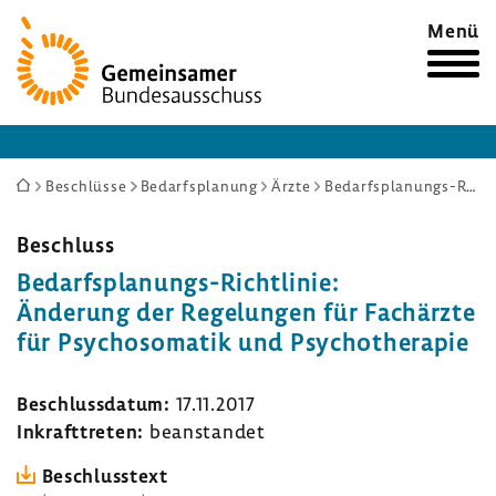
Zur
Menü
Startseite
Sie
Beschlüsse
Bedarfsplanung
Ärzte
Bedarfsplanungs-Richtlinie: Änderung der Regelungen für Fachärzte für Psychosomatik und Psychotherapie
sind
hier:
Beschluss
Bedarfsplanungs-​Richtlinie:
Ände­rung der Rege­lungen für Fach­ärzte
für Psycho­so­matik und Psycho­the­rapie
Beschluss­datum:
17.11.2017
Inkraft­treten:
bean­standet
Beschluss­text