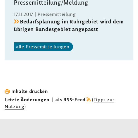
Pres­se­mit­tei­lung/Meldung
17.11.2017 | Pres­se­mit­tei­lung
Bedarfs­pla­nung im Ruhr­ge­biet wird dem
übrigen Bundes­ge­biet ange­passt
alle Pres­se­mit­tei­lungen
Inhalte drucken
Letzte Änderungen
|
als RSS-Feed
(
Tipps zur
Nutzung
)