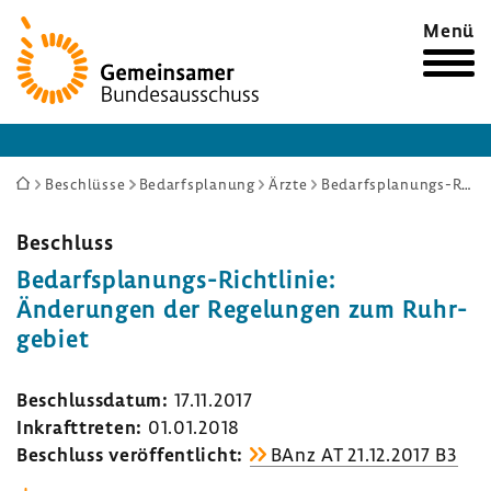
Zur
Menü
Startseite
Sie
Beschlüsse
Bedarfsplanung
Ärzte
Bedarfsplanungs-Richtlinie: Änderungen der Regelungen zum Ruhrgebiet
sind
hier:
Beschluss
Bedarfsplanungs-​Richtlinie:
Ände­rungen der Rege­lungen zum Ruhr­
ge­biet
Beschluss­datum:
17.11.2017
Inkraft­treten:
01.01.2018
Beschluss veröf­fent­licht:
BAnz AT 21.12.2017 B3