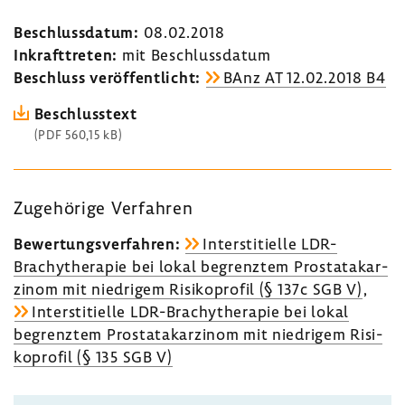
Beschluss­datum:
08.02.2018
Inkraft­treten:
mit Beschluss­datum
Beschluss veröf­fent­licht:
BAnz AT 12.02.2018 B4
Beschluss­text
(PDF 560,15 kB)
Zuge­hö­rige Verfahren
Bewer­tungs­ver­fahren:
Inter­s­ti­ti­elle LDR-​
Brachytherapie bei lokal begrenztem Prostata­kar­
zinom mit nied­rigem Risi­ko­profil (§ 137c SGB V)
,
Inter­s­ti­ti­elle LDR-​Brachytherapie bei lokal
begrenztem Prostata­kar­zinom mit nied­rigem Risi­
ko­profil (§ 135 SGB V)