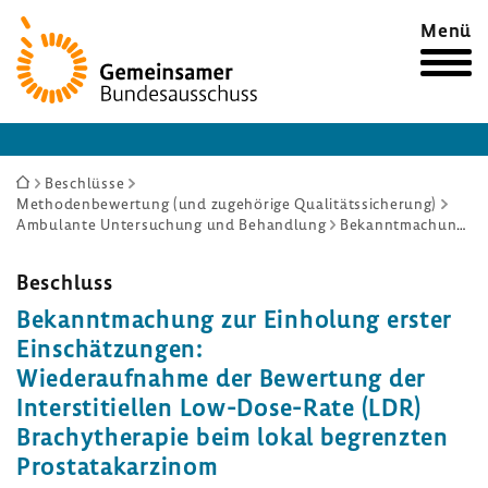
Zur
Menü
Startseite
Sie
Beschlüsse
Methodenbewertung (und zugehörige Qualitätssicherung)
sind
Ambulante Untersuchung und Behandlung
Bekanntmachung zur Einholung erster Einschätzungen: Wiederaufnahme der Bewertung der Interstitiellen Low-Dose-Rate (LDR) Brachytherapie beim lokal begrenzten Prostatakarzinom
hier:
Beschluss
Bekannt­ma­chung zur Einho­lung erster
Einschät­zungen:
Wieder­auf­nahme der Bewer­tung der
Inter­s­ti­ti­ellen Low-​Dose-Rate (LDR)
Brachy­the­rapie beim lokal begrenzten
Prostata­kar­zinom