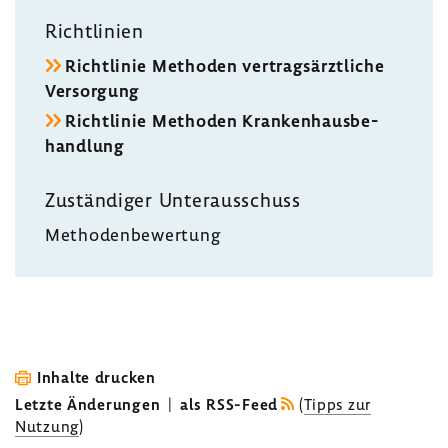
Richt­li­nien
Richt­linie Methoden vertrags­ärzt­liche
Versor­gung
Richt­linie Methoden Kran­ken­haus­be­
hand­lung
Zustän­diger Unter­aus­schuss
Metho­den­be­wer­tung
Inhalte drucken
Letzte Änderungen
|
als RSS-Feed
(
Tipps zur
Nutzung
)