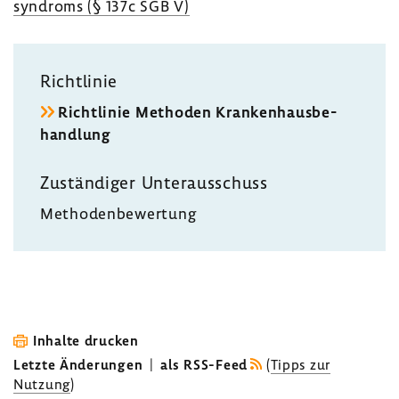
syn­droms (§ 137c SGB V)
Richt­linie
Richt­linie Methoden Kran­ken­haus­be­
hand­lung
Zustän­diger Unter­aus­schuss
Metho­den­be­wer­tung
Inhalte drucken
Letzte Änderungen
|
als RSS-Feed
(
Tipps zur
Nutzung
)