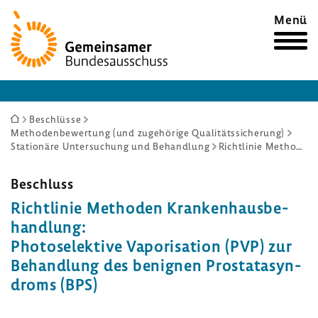
Zur
Menü
Startseite
Sie
Beschlüsse
Methodenbewertung (und zugehörige Qualitätssicherung)
sind
Stationäre Untersuchung und Behandlung
Richtlinie Methoden Krankenhausbehandlung: Photoselektive Vaporisation (PVP) zur Behandlung des benignen Prostatasyndroms (BPS)
hier:
Beschluss
Richt­linie Methoden Kran­ken­haus­be­
hand­lung:
Photo­se­lek­tive Vapo­ri­sa­tion (PVP) zur
Behand­lung des benignen Prosta­ta­syn­
droms (BPS)