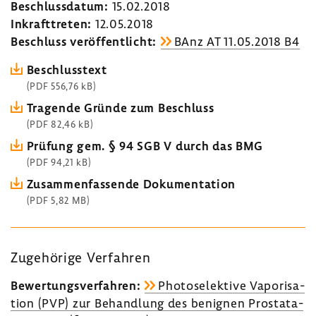
Beschluss­datum:
15.02.2018
Inkraft­treten:
12.05.2018
Beschluss veröf­fent­licht:
BAnz AT 11.05.2018 B4
Beschluss­text
(PDF 556,76 kB)
Tragende Gründe zum Beschluss
(PDF 82,46 kB)
Prüfung gem. § 94 SGB V durch das BMG
(PDF 94,21 kB)
Zusam­men­fas­sende Doku­men­ta­tion
(PDF 5,82 MB)
Zuge­hö­rige Verfahren
Bewer­tungs­ver­fahren:
Photo­se­lek­tive Vapo­ri­sa­
tion (PVP) zur Behand­lung des benignen Prosta­ta­