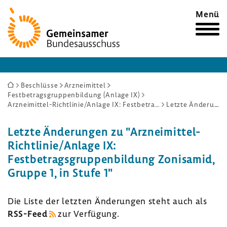
Zur
Menü
Startseite
Sie
Beschlüsse
Arzneimittel
Festbetragsgruppenbildung (Anlage IX)
sind
Arzneimittel-Richtlinie/Anlage IX: Festbetragsgruppenbildung Zonisamid, Gruppe 1, in Stufe 1
Letzte Änderungen
hier:
Letzte Ände­rungen zu "Arzneimittel-​
Richtlinie/Anlage IX:
Fest­be­trags­grup­pen­bil­dung Zoni­samid,
Gruppe 1, in Stufe 1"
Die Liste der letzten Ände­rungen steht auch als
RSS-​Feed
zur Verfü­gung.