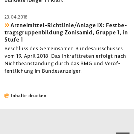
23.04.2018
Arzneimittel-​Richtlinie/Anlage IX: Fest­be­
trags­grup­pen­bil­dung Zoni­samid, Gruppe 1, in
Stufe 1
Beschluss des Gemein­samen Bundes­aus­schusses
vom 19. April 2018. Das Inkraft­treten erfolgt nach
Nicht­be­an­stan­dung durch das BMG und Veröf­
fent­li­chung im Bundes­an­zeiger.
Inhalte drucken