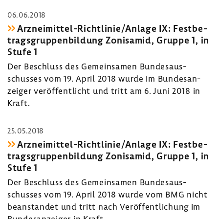
06.06.2018
Arzneimittel-​Richtlinie/Anlage IX: Fest­be­
trags­grup­pen­bil­dung Zoni­samid, Gruppe 1, in
Stufe 1
Der Beschluss des Gemein­samen Bundes­aus­
schusses vom 19. April 2018 wurde im Bundes­an­
zeiger veröf­fent­licht und tritt am 6. Juni 2018 in
Kraft.
25.05.2018
Arzneimittel-​Richtlinie/Anlage IX: Fest­be­
trags­grup­pen­bil­dung Zoni­samid, Gruppe 1, in
Stufe 1
Der Beschluss des Gemein­samen Bundes­aus­
schusses vom 19. April 2018 wurde vom BMG nicht
bean­standet und tritt nach Veröf­fent­li­chung im
Bundes­an­zeiger in Kraft.