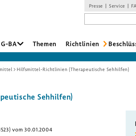
Presse
Service
F
Suchbegriff
 G-BA
Themen
Richt­li­nien
Beschlüs
mittel
Hilfsmittel-Richtlinien (Therapeutische Sehhilfen)
­peu­ti­sche Sehhilfen)
 1523) vom 30.01.2004