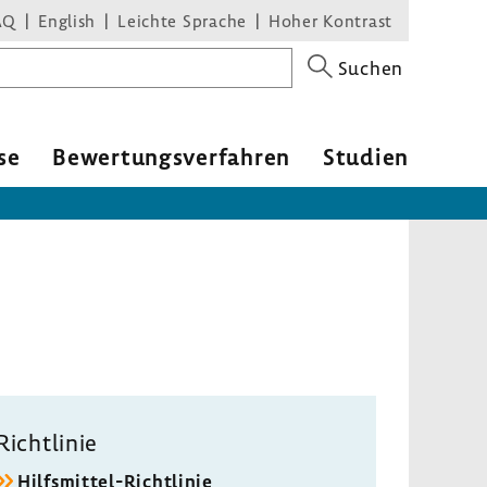
AQ
English
Leichte Sprache
Hoher Kontrast
Suchen
se
Bewer­tungs­ver­fahren
Studien
Richt­linie
Hilfsmittel-​Richtlinie