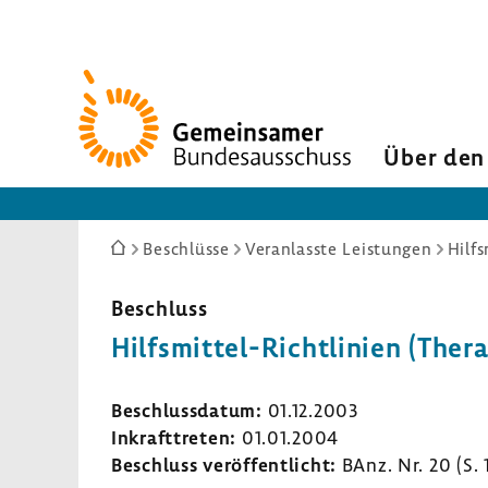
Zur
Startseite
Über den
Sie
Beschlüsse
Veranlasste Leistungen
Hilfs
sind
hier:
Beschluss
Hilfsmittel-​Richtlinien (Thera
Beschluss­datum:
01.12.2003
Inkraft­treten:
01.01.2004
Beschluss veröf­fent­licht:
BAnz. Nr. 20 (S.