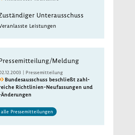
Zustän­diger Unter­aus­schuss
Veran­lasste Leis­tungen
Pres­se­mit­tei­lung/Meldung
02.12.2003 | Pres­se­mit­tei­lung
Bundes­aus­schuss beschließt zahl­
reiche Richtlinien-​Neufassungen und
-​Änderungen
alle Pres­se­mit­tei­lungen