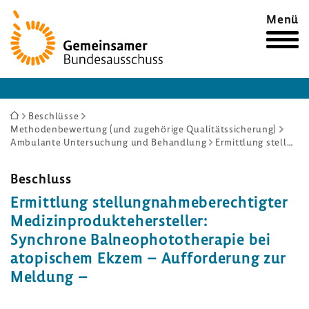
Zur
Menü
Startseite
Sie
Beschlüsse
Methodenbewertung (und zugehörige Qualitätssicherung)
sind
Ambulante Untersuchung und Behandlung
Ermittlung stellungnahmeberechtigter Medizinproduktehersteller: Synchrone Balneophototherapie bei atopischem Ekzem – Aufforderung zur Meldung –
hier:
Beschluss
Ermitt­lung stel­lung­nah­me­be­rech­tigter
Medi­zin­pro­dukte­her­steller:
Synchrone Balneo­pho­to­the­rapie bei
atopi­schem Ekzem – Auffor­de­rung zur
Meldung –