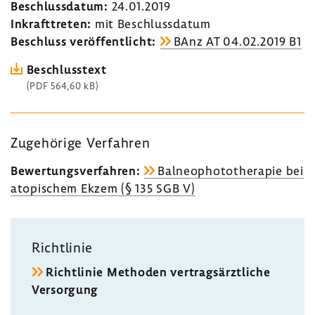
Beschluss­datum:
24.01.2019
Inkraft­treten:
mit Beschluss­datum
Beschluss veröf­fent­licht:
BAnz AT 04.02.2019 B1
Beschluss­text
(PDF 564,60 kB)
Zuge­hö­rige Verfahren
Bewer­tungs­ver­fahren:
Balneo­pho­to­the­rapie bei
atopi­schem Ekzem (§ 135 SGB V)
Richt­linie
Richt­linie Methoden vertrags­ärzt­liche
Versor­gung