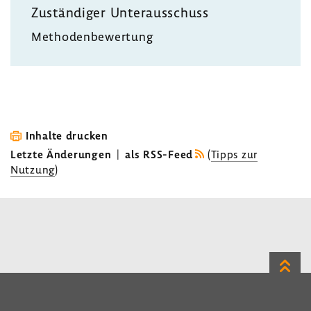
Zustän­diger Unter­aus­schuss
Metho­den­be­wer­tung
Inhalte drucken
Letzte Änderungen
|
als RSS-Feed
(
Tipps zur
Nutzung
)
Zum
Seite
LinkedIn
Instagram
Bluesky