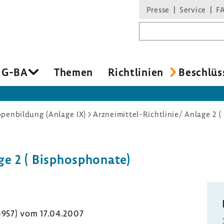
Presse
Service
F
Suchbegriff
 G-BA
Themen
Richt­li­nien
Beschlüs
penbildung (Anlage IX)
Arzneimittel-Richtlinie/ Anlage 2 
ge 2 ( Bisphos­pho­nate)
 3957) vom 17.04.2007