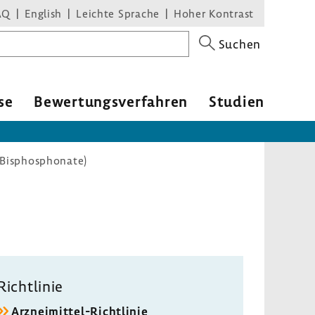
AQ
English
Leichte Sprache
Hoher Kontrast
Suchen
se
Bewer­tungs­ver­fahren
Studien
( Bisphosphonate)
Richt­linie
Arzneimittel-​Richtlinie