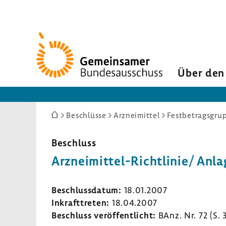
Zur
Startseite
Über den
Sie
Beschlüsse
Arzneimittel
Festbetragsgrup
sind
hier:
Beschluss
Arzneimittel-​Richtlinie/ Anla
Beschluss­datum:
18.01.2007
Inkraft­treten:
18.04.2007
Beschluss veröf­fent­licht:
BAnz. Nr. 72 (S.