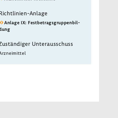
Richtlinien-​Anlage
Anlage IX: Fest­be­trags­grup­pen­bil­
dung
Zustän­diger Unter­aus­schuss
Arznei­mittel