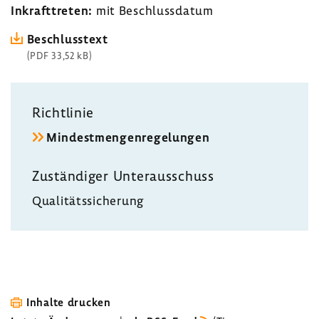
Inkraft­treten:
mit Beschluss­datum
Beschluss­text
(PDF 33,52 kB)
Richt­linie
Mindest­men­gen­re­ge­lungen
Zustän­diger Unter­aus­schuss
Quali­täts­si­che­rung
Inhalte drucken