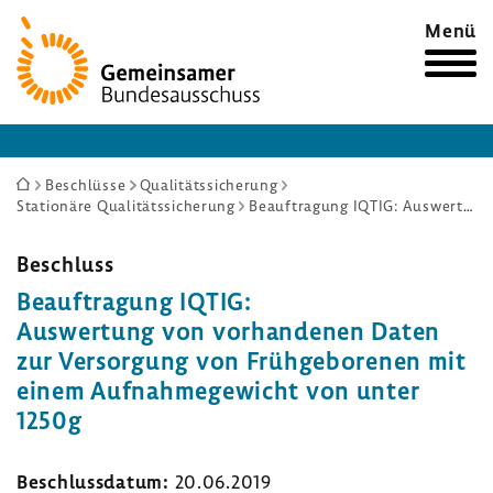
Zur
Menü
Startseite
Sie
Beschlüsse
Qualitätssicherung
Stationäre Qualitätssicherung
Beauftragung IQTIG: Auswertung von vorhandenen Daten zur Versorgung von Frühgeborenen mit einem Aufnahmegewicht von unter 1250g
sind
hier:
Beschluss
Beauf­tra­gung IQTIG:
Auswer­tung von vorhan­denen Daten
zur Versor­gung von Früh­ge­bo­renen mit
einem Aufnah­me­ge­wicht von unter
1250g
Beschluss­datum:
20.06.2019