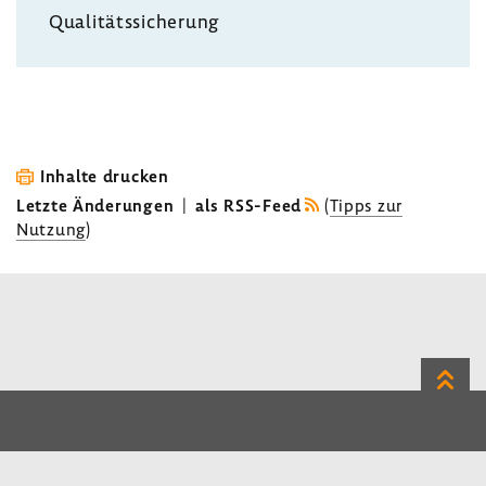
Quali­täts­si­che­rung
Inhalte drucken
Letzte Änderungen
|
als RSS-Feed
(
Tipps zur
Nutzung
)
Zum
Seite
LinkedIn
Instagram
Bluesky
Impressum
Datenschutz
Kontakt
Inhalt