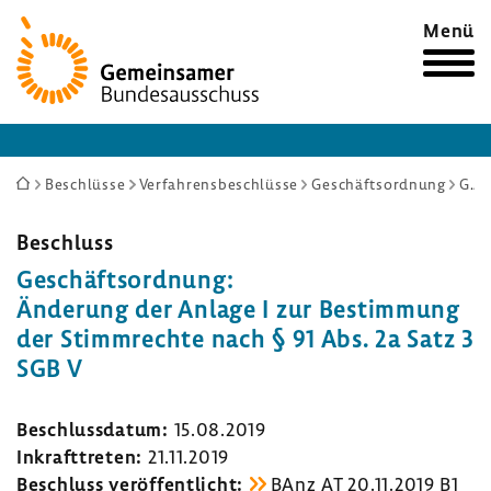
Zur
Menü
Startseite
Sie
Beschlüsse
Verfahrensbeschlüsse
Geschäftsordnung
Geschäftsordnung: Änderung der Anlage I zur Bestimmung der Stimmrechte nach § 91 Abs. 2a Satz 3 SGB V
sind
hier:
Beschluss
Geschäfts­ord­nung:
Ände­rung der Anlage I zur Bestim­mung
der Stimm­rechte nach § 91 Abs. 2a Satz 3
SGB V
Beschluss­datum:
15.08.2019
Inkraft­treten:
21.11.2019
Beschluss veröf­fent­licht:
BAnz AT 20.11.2019 B1