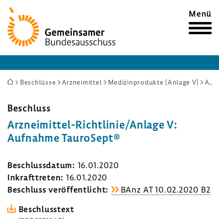
Zur
Menü
Startseite
Sie
Beschlüsse
Arzneimittel
Medizinprodukte (Anlage V)
Arzneimittel-Richtlinie/Anlage V: Aufnahme TauroSept®
sind
hier:
Beschluss
Arzneimittel-​Richtlinie/Anlage V:
Aufnahme Tauro­Sept®
Beschluss­datum:
16.01.2020
Inkraft­treten:
16.01.2020
Beschluss veröf­fent­licht:
BAnz AT 10.02.2020 B2
Beschluss­text