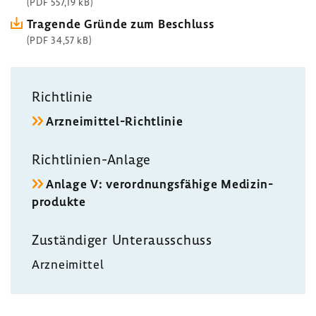
(PDF 557,19 kB)
Tragende Gründe zum Beschluss
(PDF 34,57 kB)
Richt­linie
Arzneimittel-​Richtlinie
Richtlinien-​Anlage
Anlage V: verord­nungs­fä­hige Medi­zin­
pro­dukte
Zustän­diger Unter­aus­schuss
Arznei­mittel