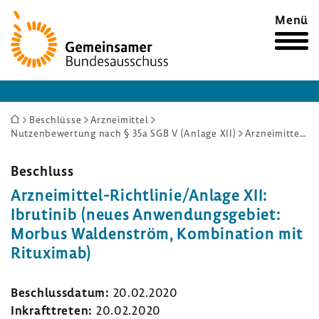
Zur
Menü
Startseite
Sie
Beschlüsse
Arzneimittel
Nutzenbewertung nach § 35a SGB V (Anlage XII)
Arzneimittel-Richtlinie/Anlage XII: Ibrutinib (neues Anwendungsgebiet: Morbus Waldenström, Kombination mit Rituximab)
sind
hier:
Beschluss
Arzneimittel-​Richtlinie/Anlage XII:
Ibru­tinib (neues Anwen­dungs­ge­biet:
Morbus Walden­ström, Kombi­na­tion mit
Ritu­ximab)
Beschluss­datum:
20.02.2020
Inkraft­treten:
20.02.2020