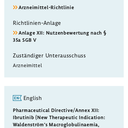
Arzneimittel-​Richtlinie
Richtlinien-​Anlage
Anlage XII: Nutzen­be­wer­tung nach §
35a SGB V
Zustän­diger Unter­aus­schuss
Arznei­mittel
English
Pharmaceutical Directive/Annex XII:
Ibrutinib (New Therapeutic Indication:
Waldenström’s Macroglobulinaemia,