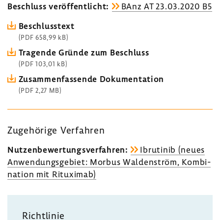
Beschluss veröf­fent­licht:
BAnz AT 23.03.2020 B5
Beschluss­text
(PDF 658,99 kB)
Tragende Gründe zum Beschluss
(PDF 103,01 kB)
Zusam­men­fas­sende Doku­men­ta­tion
(PDF 2,27 MB)
Zuge­hö­rige Verfahren
Nutzen­be­wer­tungs­ver­fahren:
Ibru­tinib (neues
Anwen­dungs­ge­biet: Morbus Walden­ström, Kombi­
na­tion mit Ritu­ximab)
Richt­linie