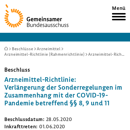
Zur
Menü
Startseite
Sie
Beschlüsse
Arzneimittel
Arzneimittel-Richtlinie (Rahmenrichtlinie)
Arzneimittel-​​​Richtlinie: Verlängerung der Sonderregelungen im Zusammenhang mit der COVID-19-Pandemie betreffend §§ 8, 9 und 11
sind
hier:
Beschluss
Arzneimittel-​​​​Richt­linie:
Verlän­ge­rung der Sonder­re­ge­lungen im
Zusam­men­hang mit der COVID-​19-
Pandemie betref­fend §§ 8, 9 und 11
Beschluss­datum:
28.05.2020
Inkraft­treten:
01.06.2020