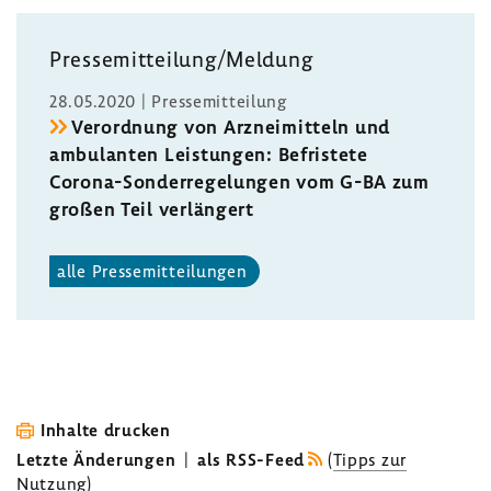
Pres­se­mit­tei­lung/Meldung
28.05.2020 | Pres­se­mit­tei­lung
Verord­nung von Arznei­mit­teln und
ambu­lanten Leis­tungen: Befris­tete
Corona-​Sonderregelungen vom G-BA zum
großen Teil verlän­gert
alle Pres­se­mit­tei­lungen
Inhalte drucken
Letzte Änderungen
|
als RSS-Feed
(
Tipps zur
Nutzung
)