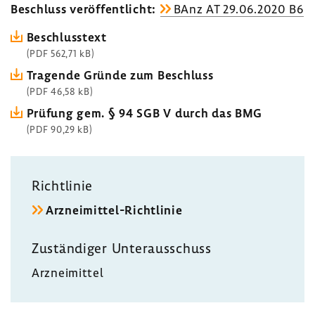
Beschluss veröf­fent­licht:
BAnz AT 29.06.2020 B6
Beschluss­text
(PDF 562,71 kB)
Tragende Gründe zum Beschluss
(PDF 46,58 kB)
Prüfung gem. § 94 SGB V durch das BMG
(PDF 90,29 kB)
Richt­linie
Arzneimittel-​Richtlinie
Zustän­diger Unter­aus­schuss
Arznei­mittel