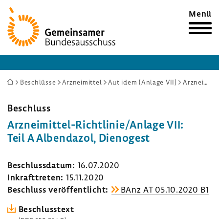
Zur
Menü
Startseite
Sie
Beschlüsse
Arzneimittel
Aut idem (Anlage VII)
Arzneimittel-Richtlinie/Anlage VII: Teil A Albendazol, Dienogest
sind
hier:
Beschluss
Arzneimittel-​Richtlinie/Anlage VII:
Teil A Alben­dazol, Dieno­gest
Beschluss­datum:
16.07.2020
Inkraft­treten:
15.11.2020
Beschluss veröf­fent­licht:
BAnz AT 05.10.2020 B1
Beschluss­text