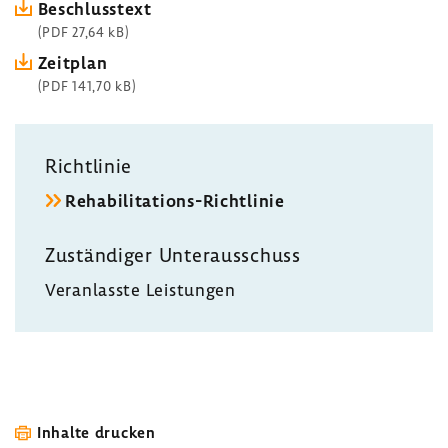
Beschluss­text
(PDF 27,64 kB)
Zeit­plan
(PDF 141,70 kB)
Richt­linie
Rehabilitations-​Richtlinie
Zustän­diger Unter­aus­schuss
Veran­lasste Leis­tungen
Inhalte drucken