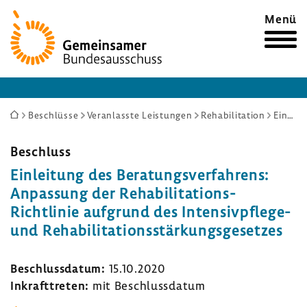
Zur
Menü
Startseite
Sie
Beschlüsse
Veranlasste Leistungen
Rehabilitation
Einleitung des Beratungsverfahrens: Anpassung der Rehabilitations-Richtlinie aufgrund des Intensivpflege- und Rehabilitationsstärkungsgesetzes
sind
hier:
Beschluss
Einlei­tung des Bera­tungs­ver­fah­rens:
Anpas­sung der Rehabilitations-​
Richtlinie aufgrund des Intensivpflege-​
und Reha­bi­li­ta­ti­ons­stär­kungs­ge­setzes
Beschluss­datum:
15.10.2020
Inkraft­treten:
mit Beschluss­datum