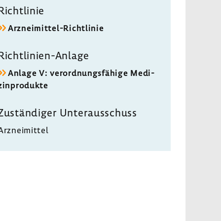
Richt­linie
Arzneimittel-​Richtlinie
Richtlinien-​Anlage
Anlage V: verord­nungs­fä­hige Medi­
zin­pro­dukte
Zustän­diger Unter­aus­schuss
Arznei­mittel