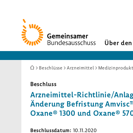
Zur
Startseite
Über den
Sie
Beschlüsse
Arzneimittel
Medizinprodukt
sind
hier:
Beschluss
Arzneimittel-​Richtlinie/Anla
Ände­rung Befris­tung Amvisc
Oxane® 1300 und Oxane® 57
Beschluss­datum:
10.11.2020