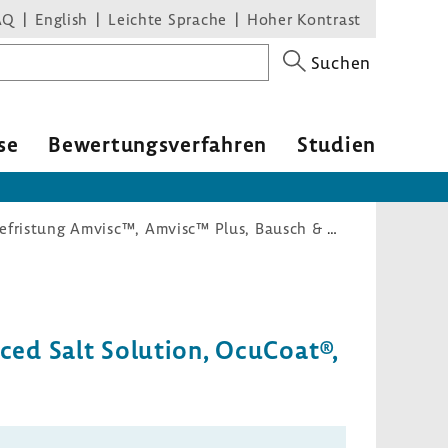
AQ
English
Leichte Sprache
Hoher Kontrast
Suchen
se
Bewer­tungs­ver­fahren
Studien
Arzneimittel-Richtlinie/Anlage V: Änderung Befristung Amvisc™, Amvisc™ Plus, Bausch & Lomb Balanced Salt Solution, OcuCoat®, Oxane® 1300 und Oxane® 5700
ed Salt Solu­tion, OcuCoat®,