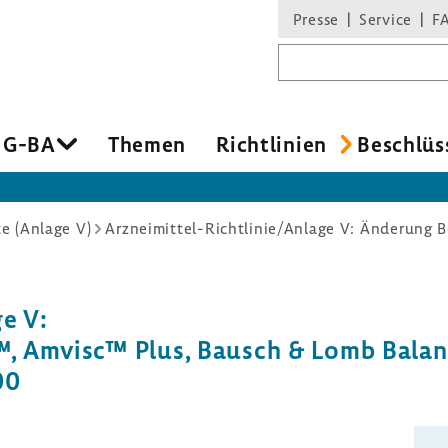
Presse
Service
F
Suchbegriff
 G-BA
Themen
Richt­li­nien
Beschlüs
e (Anlage V)
ge V:
™, Amvisc™ Plus, Bausch & Lomb Balanc
00