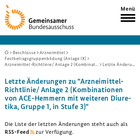
Zur
Menü
Startseite
Sie
Beschlüsse
Arzneimittel
Festbetragsgruppenbildung (Anlage IX)
sind
Arzneimittel-Richtlinie/ Anlage 2 (Kombinationen von ACE-Hemmern mit weiteren Diuretika, Gruppe 1, in Stufe 3)
Letzte Änderungen
hier:
Letzte Ände­rungen zu "Arzneimittel-​
Richtlinie/ Anlage 2 (Kombi­na­tionen
von ACE-​Hemmern mit weiteren Diure­
tika, Gruppe 1, in Stufe 3)"
Die Liste der letzten Ände­rungen steht auch als
RSS-​Feed
zur Verfü­gung.