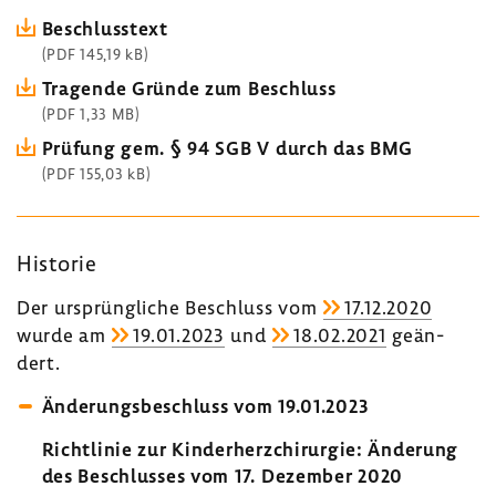
Beschluss­text
(PDF 145,19 kB)
Tragende Gründe zum Beschluss
(PDF 1,33 MB)
Prüfung gem. § 94 SGB V durch das BMG
(PDF 155,03 kB)
Historie
Der ursprüng­liche Beschluss vom
17.12.2020
wurde am
19.01.2023
und
18.02.2021
geän­
dert.
Ände­rungs­be­schluss vom 19.01.2023
Richt­linie zur Kinder­herz­chir­urgie: Ände­rung
des Beschlusses vom 17. Dezember 2020