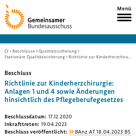
Zur
Menü
Startseite
Sie
Beschlüsse
Qualitätssicherung
Stationäre Qualitätssicherung
Richtlinie zur Kinderherzchirurgie: Anlagen 1 und 4 sowie Änderungen hinsichtlich des Pflegeberufegesetzes
sind
hier:
Beschluss
Richt­linie zur Kinder­herz­chir­urgie:
Anlagen 1 und 4 sowie Ände­rungen
hinsicht­lich des Pfle­ge­be­ru­fe­ge­setzes
Beschluss­datum:
17.12.2020
Inkraft­treten:
19.04.2023
Beschluss veröf­fent­licht:
BAnz AT 18.04.2023 B5