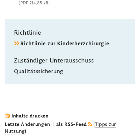
(PDF 214,85 kB)
Richt­linie
Richt­linie zur Kinder­herz­chir­urgie
Zustän­diger Unter­aus­schuss
Quali­täts­si­che­rung
Inhalte drucken
Letzte Änderungen
|
als RSS-Feed
(
Tipps zur
Nutzung
)