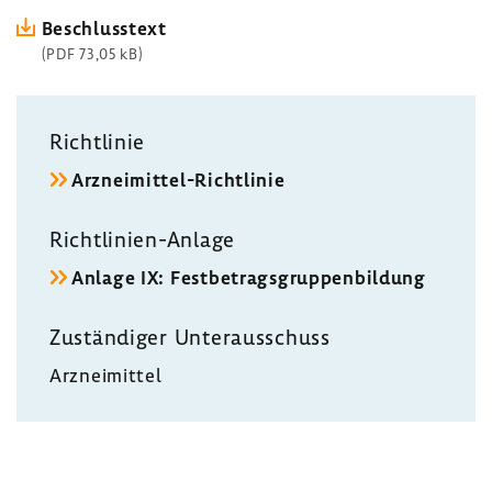
Beschluss­text
(PDF 73,05 kB)
Richt­linie
Arzneimittel-​Richtlinie
Richtlinien-​Anlage
Anlage IX: Fest­be­trags­grup­pen­bil­dung
Zustän­diger Unter­aus­schuss
Arznei­mittel