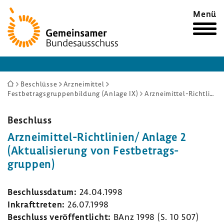
Zur
Menü
Startseite
Sie
Beschlüsse
Arzneimittel
Festbetragsgruppenbildung (Anlage IX)
Arzneimittel-Richtlinien/ Anlage 2 (Aktualisierung von Festbetragsgruppen)
sind
hier:
Beschluss
Arzneimittel-​Richtlinien/ Anlage 2
(Aktua­li­sie­rung von Fest­be­trags­
gruppen)
Beschluss­datum:
24.04.1998
Inkraft­treten:
26.07.1998
Beschluss veröf­fent­licht:
BAnz 1998 (S. 10 507)