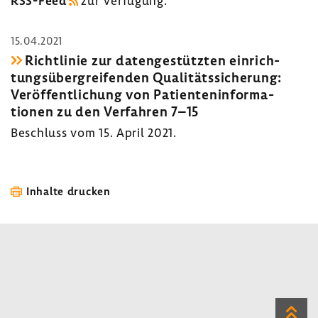
RSS-​Feed
zur Verfü­gung.
15.04.2021
Richt­linie zur daten­ge­stützten einrich­
tungs­über­grei­fenden Quali­täts­si­che­rung:
Veröf­fent­li­chung von Pati­en­ten­in­for­ma­
tionen zu den Verfahren 7–15
Beschluss vom 15. April 2021.
Inhalte drucken
Zum