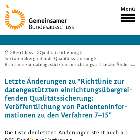
Zur
Menü
Startseite
Sie
Beschlüsse
Qualitätssicherung
Sektorenübergreifende Qualitätssicherung
sind
Richtlinie zur datengestützten einrichtungsübergreifenden Qualitätssicherung: Veröffentlichung von Patienteninformationen zu den Verfahren 7–15
Letzte Änderungen
hier:
Letzte Ände­rungen zu "Richt­linie zur
daten­ge­stützten einrich­tungs­über­grei­
fenden Quali­täts­si­che­rung:
Veröf­fent­li­chung von Pati­en­ten­in­for­
ma­tionen zu den Verfahren 7–15"
Die Liste der letzten Ände­rungen steht auch als