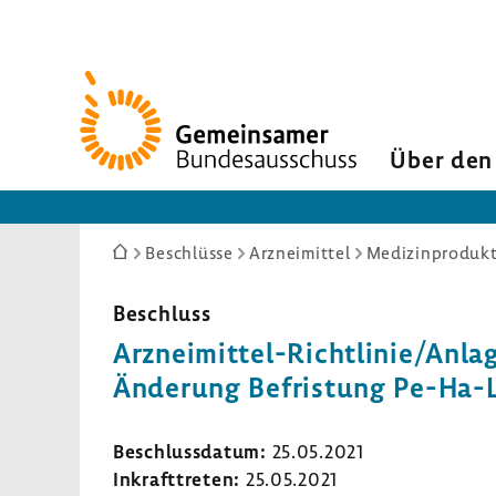
Zur
Startseite
Über den
Sie
Beschlüsse
Arzneimittel
Medizinprodukt
sind
hier:
Beschluss
Arzneimittel-​Richtlinie/Anla
Ände­rung Befris­tung Pe-​Ha
Beschluss­datum:
25.05.2021
Inkraft­treten:
25.05.2021