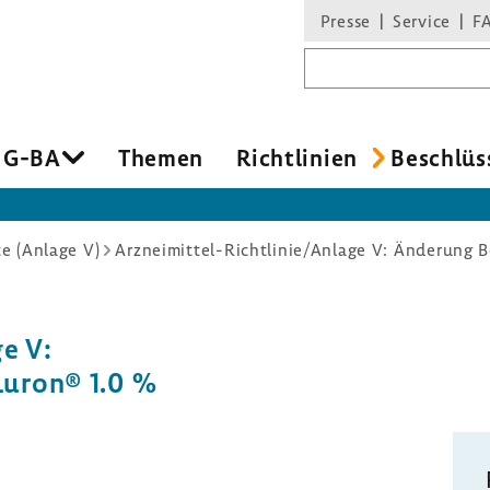
Presse
Service
F
Suchbegriff
 G-BA
Themen
Richt­li­nien
Beschlüs
e (Anlage V)
Arzneimittel-Richtlinie/Anlage V: Änderung 
ge V:
-Luron® 1.0 %