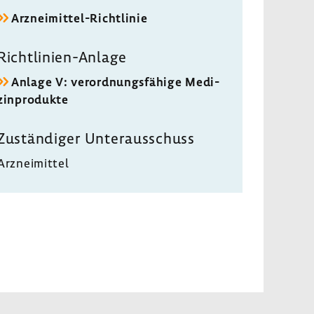
Arzneimittel-​Richtlinie
Richtlinien-​Anlage
Anlage V: verord­nungs­fä­hige Medi­
zin­pro­dukte
Zustän­diger Unter­aus­schuss
Arznei­mittel