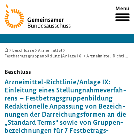
Zur
Menü
Startseite
Sie
Beschlüsse
Arzneimittel
Festbetragsgruppenbildung (Anlage IX)
Arzneimittel-Richtlinie/Anlage IX: Einleitung eines Stellungnahmeverfahrens – Festbetragsgruppenbildung Redaktionelle Anpassung von Bezeichnungen der Darreichungsformen an die „Standard Terms“ sowie von Gruppenbezeichnungen für 7 Festbetragsgruppen der Stufen 1 und 3
sind
hier:
Beschluss
Arzneimittel-​Richtlinie/Anlage IX:
Einlei­tung eines Stel­lung­nah­me­ver­fah­
rens – Fest­be­trags­grup­pen­bil­dung
Redak­tio­nelle Anpas­sung von Bezeich­
nungen der Darrei­chungs­formen an die
„Stan­dard Terms“ sowie von Grup­pen­
be­zeich­nungen für 7 Fest­be­trags­