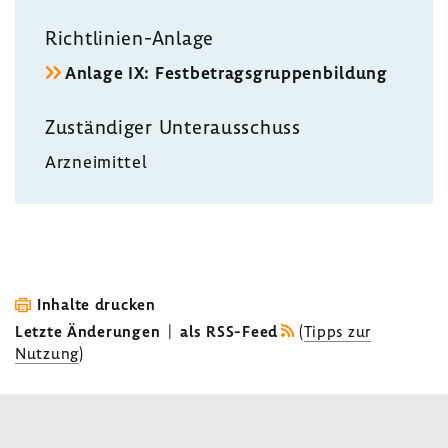
Richtlinien-​Anlage
Anlage IX: Fest­be­trags­grup­pen­bil­dung
Zustän­diger Unter­aus­schuss
Arznei­mittel
Inhalte drucken
Letzte Änderungen
|
als RSS-Feed
(
Tipps zur
Nutzung
)