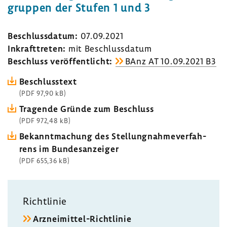
gruppen der Stufen 1 und 3
Beschluss­datum:
07.09.2021
Inkraft­treten:
mit Beschluss­datum
Beschluss veröf­fent­licht:
BAnz AT 10.09.2021 B3
Beschluss­text
(PDF 97,90 kB)
Tragende Gründe zum Beschluss
(PDF 972,48 kB)
Bekannt­ma­chung des Stel­lung­nah­me­ver­fah­
rens im Bundes­an­zeiger
(PDF 655,36 kB)
Richt­linie
Arzneimittel-​Richtlinie