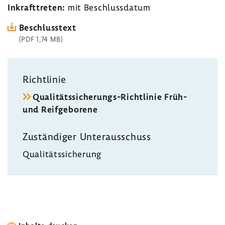
Inkraft­treten:
mit Beschluss­datum
Beschluss­text
(PDF 1,74 MB)
Richt­linie
Qualitätssicherungs-​Richtlinie Früh-
und Reif­ge­bo­rene
Zustän­diger Unter­aus­schuss
Quali­täts­si­che­rung