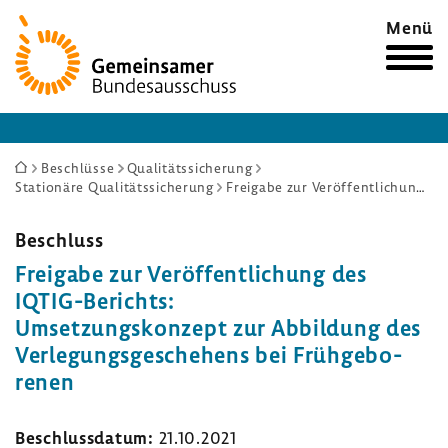
Zur
Menü
Startseite
Sie
Beschlüsse
Qualitätssicherung
Stationäre Qualitätssicherung
Freigabe zur Veröffentlichung des IQTIG-Berichts: Umsetzungskonzept zur Abbildung des Verlegungsgeschehens bei Frühgeborenen
sind
hier:
Beschluss
Frei­gabe zur Veröf­fent­li­chung des
IQTIG-​Berichts:
Umset­zungs­kon­zept zur Abbil­dung des
Verle­gungs­ge­sche­hens bei Früh­ge­bo­
renen
Beschluss­datum:
21.10.2021