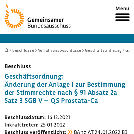
Zur
Menü
Startseite
Sie
Beschlüsse
Verfahrensbeschlüsse
Geschäftsordnung
Geschäftsordnung: Änderung der Anlage I zur Bestimmung der Stimmrechte nach § 91 Absatz 2a Satz 3 SGB V – QS Prostata-Ca
sind
hier:
Beschluss
Geschäfts­ord­nung:
Ände­rung der Anlage I zur Bestim­mung
der Stimm­rechte nach § 91 Absatz 2a
Satz 3 SGB V – QS Prostata-​Ca
Beschluss­datum:
16.12.2021
Inkraft­treten:
25.01.2022
Beschluss veröf­fent­licht:
BAnz AT 24.01.2022 B3