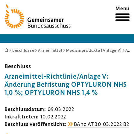
Zur
Menü
Startseite
Sie
Beschlüsse
Arzneimittel
Medizinprodukte (Anlage V)
Arzneimittel-Richtlinie/Anlage V: Änderung Befristung OPTYLURON NHS 1,0 %; OPTYLURON NHS 1,4 %
sind
hier:
Beschluss
Arzneimittel-​Richtlinie/Anlage V:
Ände­rung Befris­tung OPTYLURON NHS
1,0 %; OPTYLURON NHS 1,4 %
Beschluss­datum:
09.03.2022
Inkraft­treten:
10.02.2022
Beschluss veröf­fent­licht:
BAnz AT 30.03.2022 B2