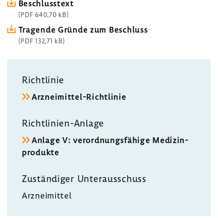
Beschluss­text
(PDF 640,70 kB)
Tragende Gründe zum Beschluss
(PDF 132,71 kB)
Richt­linie
Arzneimittel-​Richtlinie
Richtlinien-​Anlage
Anlage V: verord­nungs­fä­hige Medi­zin­
pro­dukte
Zustän­diger Unter­aus­schuss
Arznei­mittel