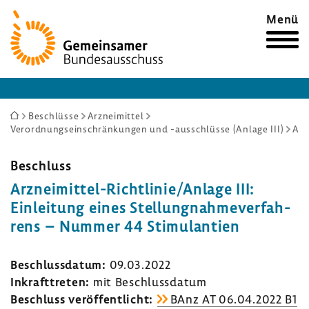
Zur
Menü
Startseite
Sie
Beschlüsse
Arzneimittel
Verordnungseinschränkungen und -ausschlüsse (Anlage III)
Arzneimittel-Richtlinie/Anlage III: Einleitung eines Stellungnahmeverfahrens – Nummer 44 Stimulantien
sind
hier:
Beschluss
Arzneimittel-​Richtlinie/Anlage III:
Einlei­tung eines Stel­lung­nah­me­ver­fah­
rens – Nummer 44 Stimu­lan­tien
Beschluss­datum:
09.03.2022
Inkraft­treten:
mit Beschluss­datum
Beschluss veröf­fent­licht:
BAnz AT 06.04.2022 B1