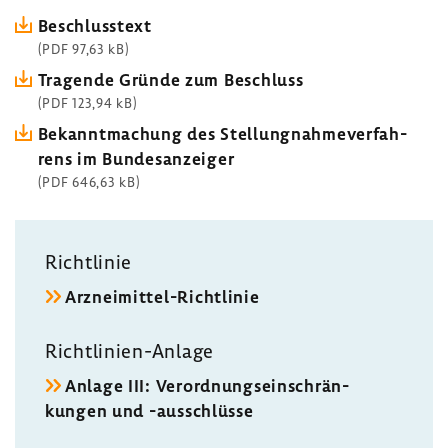
Beschluss­text
(PDF 97,63 kB)
Tragende Gründe zum Beschluss
(PDF 123,94 kB)
Bekannt­ma­chung des Stel­lung­nah­me­ver­fah­
rens im Bundes­an­zeiger
(PDF 646,63 kB)
Richt­linie
Arzneimittel-​Richtlinie
Richtlinien-​Anlage
Anlage III: Verord­nungs­ein­schrän­
kungen und -​ausschlüsse