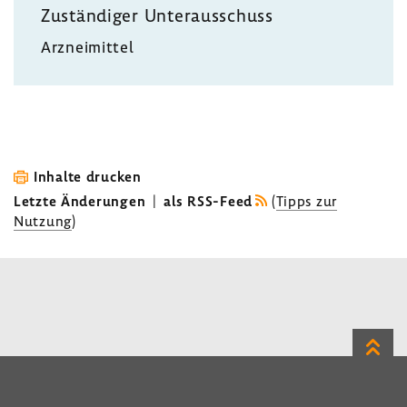
Zustän­diger Unter­aus­schuss
Arznei­mittel
Inhalte drucken
Letzte Änderungen
|
als RSS-Feed
(
Tipps zur
Nutzung
)
Zum
Seite
LinkedIn
Instagram
Bluesky