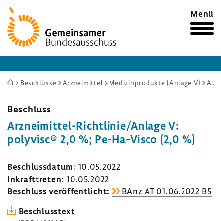
Zur
Menü
Startseite
Sie
Beschlüsse
Arzneimittel
Medizinprodukte (Anlage V)
Arzneimittel-Richtlinie/Anlage V: polyvisc® 2,0 %; Pe-Ha-Visco (2,0 %)
sind
hier:
Beschluss
Arzneimittel-​Richtlinie/Anlage V:
poly­visc® 2,0 %; Pe-​Ha-Visco (2,0 %)
Beschluss­datum:
10.05.2022
Inkraft­treten:
10.05.2022
Beschluss veröf­fent­licht:
BAnz AT 01.06.2022 B5
Beschluss­text