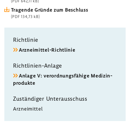
(PDF 642,11 kB)
Tragende Gründe zum Beschluss
(PDF 134,73 kB)
Richt­linie
Arzneimittel-​Richtlinie
Richtlinien-​Anlage
Anlage V: verord­nungs­fä­hige Medi­zin­
pro­dukte
Zustän­diger Unter­aus­schuss
Arznei­mittel