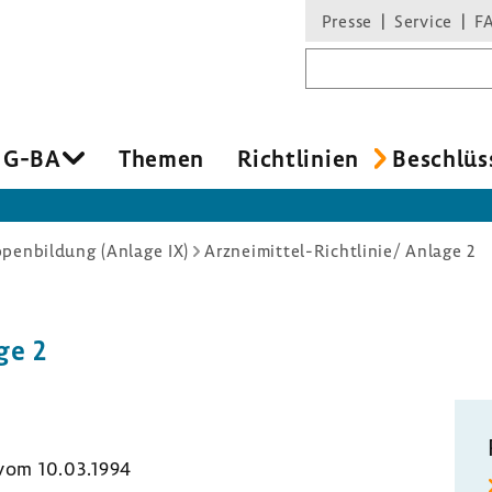
Presse
Service
F
Suchbegriff
 G-BA
Themen
Richt­li­nien
Beschlüs
penbildung (Anlage IX)
Arzneimittel-Richtlinie/ Anlage 2
ge 2
 vom 10.03.1994