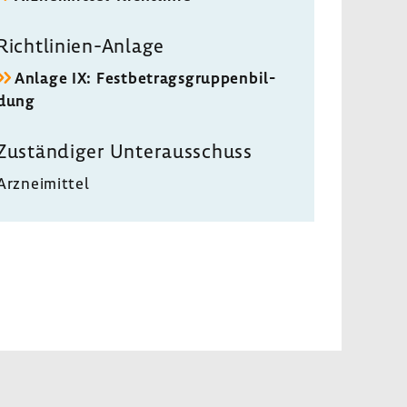
Richtlinien-​Anlage
Anlage IX: Fest­be­trags­grup­pen­bil­
dung
Zustän­diger Unter­aus­schuss
Arznei­mittel