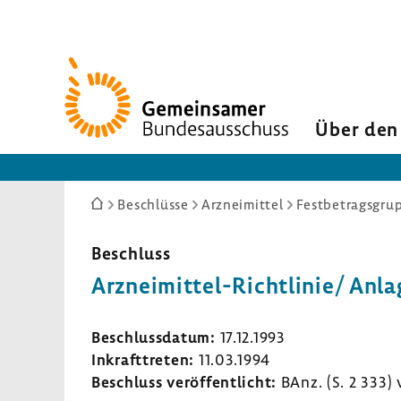
Zur
Startseite
Über den
Sie
Beschlüsse
Arzneimittel
Festbetragsgrup
sind
hier:
Beschluss
Arzneimittel-​Richtlinie/ Anla
Beschluss­datum:
17.12.1993
Inkraft­treten:
11.03.1994
Beschluss veröf­fent­licht:
BAnz. (S. 2 333)