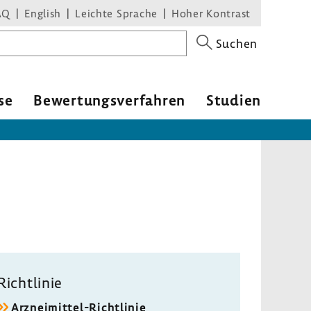
AQ
English
Leichte Sprache
Hoher Kontrast
Suchen
se
Bewer­tungs­ver­fahren
Studien
Richt­linie
Arzneimittel-​Richtlinie