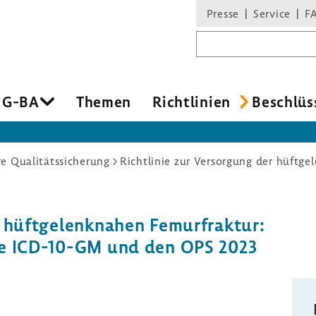
Presse
Service
F
Suchbegriff
 G-BA
Themen
Richt­li­nien
Beschlüs
re Qualitätssicherung
 hüft­ge­lenk­nahen Femur­fraktur:
ie ICD-​10-GM und den OPS 2023