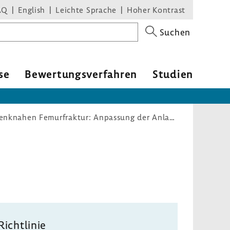
AQ
English
Leichte Sprache
Hoher Kontrast
Suchen
se
Bewer­tungs­ver­fahren
Studien
Richtlinie zur Versorgung der hüftgelenknahen Femurfraktur: Anpassung der Anlage 1 an die ICD-10-GM und den OPS 2023
Richt­linie