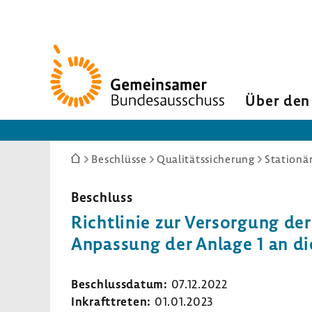
Zur
Startseite
Über den
Sie
Beschlüsse
Qualitätssicherung
Stationä
sind
hier:
Beschluss
Richt­linie zur Versor­gung der
Anpas­sung der Anlage 1 an d
Beschluss­datum:
07.12.2022
Inkraft­treten:
01.01.2023