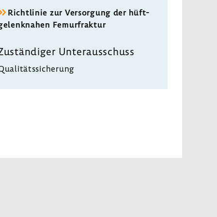
Richt­linie zur Versor­gung der hüft­
ge­lenk­nahen Femur­fraktur
Zustän­diger Unter­aus­schuss
Quali­täts­si­che­rung