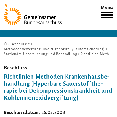
Zur
Menü
Startseite
Sie
Beschlüsse
Methodenbewertung (und zugehörige Qualitätssicherung)
sind
Stationäre Untersuchung und Behandlung
Richtlinien Methoden Krankenhausbehandlung (Hyperbare Sauerstofftherapie bei Dekompressionskrankheit und Kohlenmonoxidvergiftung)
hier:
Beschluss
Richt­li­nien Methoden Kran­ken­haus­be­
hand­lung (Hyper­bare Sauer­stoff­the­
rapie bei Dekom­pres­si­ons­krank­heit und
Kohlen­mon­oxid­ver­gif­tung)
Beschluss­datum:
26.03.2003