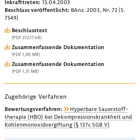
Inkraft­treten:
13.04.2003
Beschluss veröf­fent­licht:
BAnz. 2003, Nr. 72 (S.
7549)
Beschluss­text
(PDF 232,17 kB)
Zusam­men­fas­sende Doku­men­ta­tion
(PDF 1,00 MB)
Zusam­men­fas­sende Doku­men­ta­tion
(PDF 1,31 MB)
Zuge­hö­rige Verfahren
Bewer­tungs­ver­fahren:
Hyper­bare Sauer­stoff­
the­rapie (HBO) bei Dekom­pres­si­ons­krank­heit und
Kohlen­mon­oxid­ver­gif­tung (§ 137c SGB V)