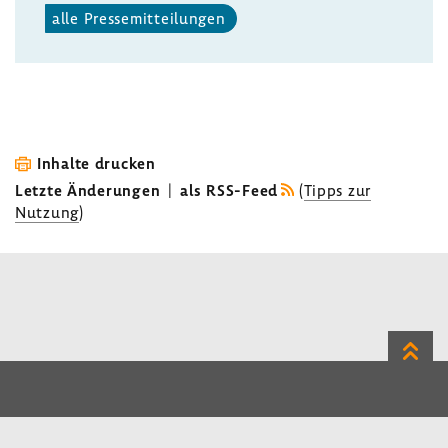
alle Pres­se­mit­tei­lungen
Inhalte drucken
Letzte Änderungen
|
als RSS-Feed
(
Tipps zur
Nutzung
)
Zum
Seite
LinkedIn
Instagram
Bluesky
Impressum
Datenschutz
Kontakt
Inhalt