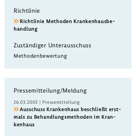
Richt­linie
Richt­linie Methoden Kran­ken­haus­be­
hand­lung
Zustän­diger Unter­aus­schuss
Metho­den­be­wer­tung
Pres­se­mit­tei­lung/Meldung
26.03.2003 | Pres­se­mit­tei­lung
Ausschuss Kran­ken­haus beschließt erst­
mals zu Behand­lungs­me­thoden im Kran­
ken­haus