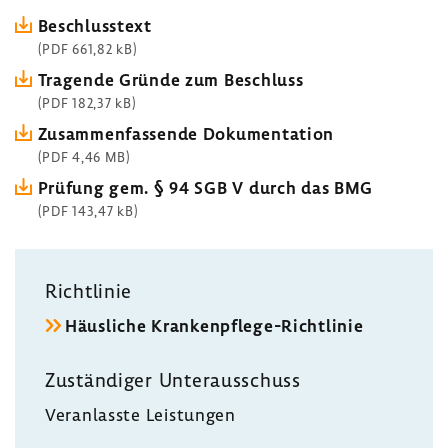
Beschluss­text
(PDF 661,82 kB)
Tragende Gründe zum Beschluss
(PDF 182,37 kB)
Zusam­men­fas­sende Doku­men­ta­tion
(PDF 4,46 MB)
Prüfung gem. § 94 SGB V durch das BMG
(PDF 143,47 kB)
Richt­linie
Häus­liche Krankenpflege-​Richtlinie
Zustän­diger Unter­aus­schuss
Veran­lasste Leis­tungen