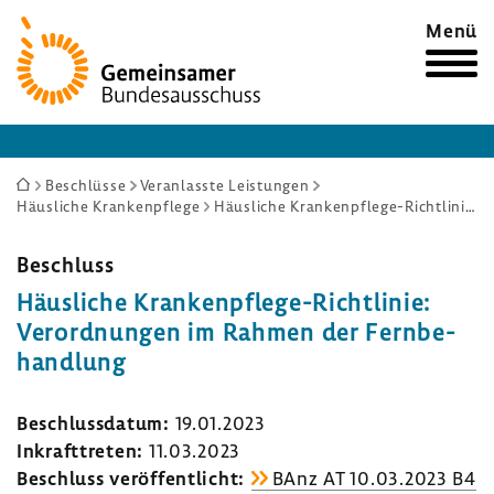
Zur
Menü
Startseite
Sie
Beschlüsse
Veranlasste Leistungen
Häusliche Krankenpflege
Häusliche Krankenpflege-Richtlinie: Verordnungen im Rahmen der Fernbehandlung
sind
hier:
Beschluss
Häus­liche Krankenpflege-​Richtlinie:
Verord­nungen im Rahmen der Fern­be­
hand­lung
Beschluss­datum:
19.01.2023
Inkraft­treten:
11.03.2023
Beschluss veröf­fent­licht:
BAnz AT 10.03.2023 B4