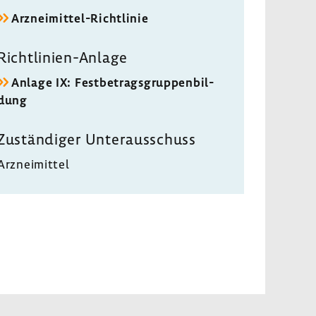
Arzneimittel-​Richtlinie
Richtlinien-​Anlage
Anlage IX: Fest­be­trags­grup­pen­bil­
dung
Zustän­diger Unter­aus­schuss
Arznei­mittel