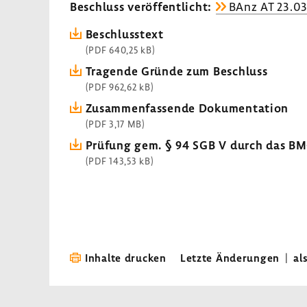
Beschluss veröf­fent­licht:
BAnz AT 23.0
Beschluss­text
(PDF 640,25 kB)
Tragende Gründe zum Beschluss
(PDF 962,62 kB)
Zusam­men­fas­sende Doku­men­ta­tion
(PDF 3,17 MB)
Prüfung gem. § 94 SGB V durch das B
(PDF 143,53 kB)
Inhalte drucken
Letzte Änderungen
|
al