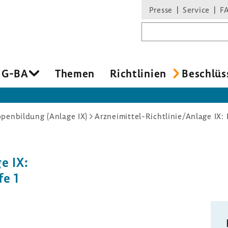
Presse
Service
F
Suchbegriff
 G-BA
Themen
Richt­li­nien
Beschlüs
penbildung (Anlage IX)
Arzneimittel-Richtlinie/Anlage IX: 
e IX:
fe 1