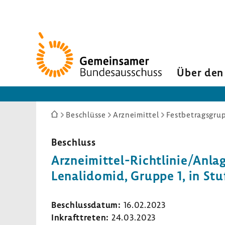
Zur
Startseite
Über den
Sie
Beschlüsse
Arzneimittel
Festbetragsgrup
sind
hier:
Beschluss
Arzneimittel-​Richtlinie/Anlag
Lena­li­domid, Gruppe 1, in Stu
Beschluss­datum:
16.02.2023
Inkraft­treten:
24.03.2023