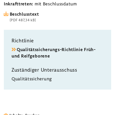
Inkraft­treten:
mit Beschluss­datum
Beschluss­text
(PDF 487,34 kB)
Richt­linie
Qualitätssicherungs-​Richtlinie Früh-
und Reif­ge­bo­rene
Zustän­diger Unter­aus­schuss
Quali­täts­si­che­rung