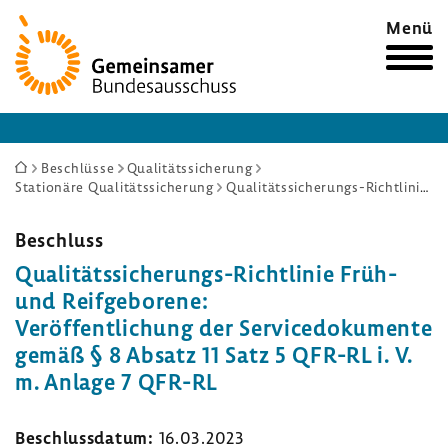
Zur
Menü
Startseite
Sie
Beschlüsse
Qualitätssicherung
Stationäre Qualitätssicherung
Qualitätssicherungs-Richtlinie Früh- und Reifgeborene: Veröffentlichung der Servicedokumente gemäß § 8 Absatz 11 Satz 5 QFR-RL i. V. m. Anlage 7 QFR-RL
sind
hier:
Beschluss
Qualitätssicherungs-​Richtlinie Früh-
und Reif­ge­bo­rene:
Veröf­fent­li­chung der Servi­ce­do­ku­mente
gemäß § 8 Absatz 11 Satz 5 QFR-RL i. V.
m. Anlage 7 QFR-RL
Beschluss­datum:
16.03.2023