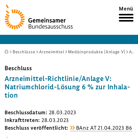
Zur
Menü
Startseite
Sie
Beschlüsse
Arzneimittel
Medizinprodukte (Anlage V)
Arzneimittel-Richtlinie/Anlage V: Natriumchlorid-Lösung 6 % zur Inhalation
sind
hier:
Beschluss
Arzneimittel-​Richtlinie/Anlage V:
Natriumchlorid-​Lösung 6 % zur Inha­la­
tion
Beschluss­datum:
28.03.2023
Inkraft­treten:
28.03.2023
Beschluss veröf­fent­licht:
BAnz AT 21.04.2023 B6