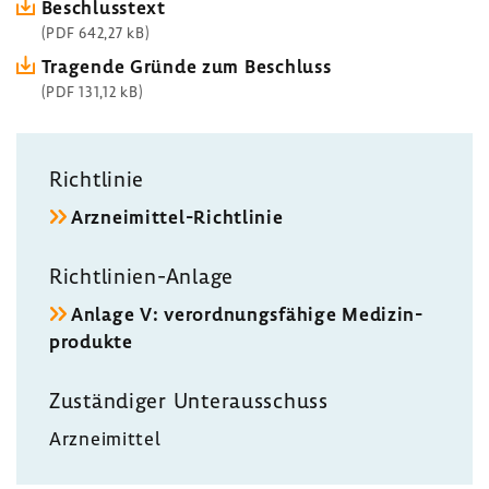
Beschluss­text
(PDF 642,27 kB)
Tragende Gründe zum Beschluss
(PDF 131,12 kB)
Richt­linie
Arzneimittel-​Richtlinie
Richtlinien-​Anlage
Anlage V: verord­nungs­fä­hige Medi­zin­
pro­dukte
Zustän­diger Unter­aus­schuss
Arznei­mittel