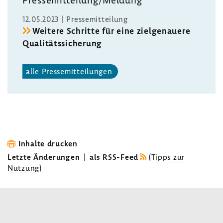
Pres­se­mit­tei­lung/Meldung
12.05.2023 | Pres­se­mit­tei­lung
Weitere Schritte für eine ziel­ge­nauere
Quali­täts­si­che­rung
alle Pres­se­mit­tei­lungen
Inhalte drucken
Letzte Änderungen
|
als RSS-Feed
(
Tipps zur
Nutzung
)