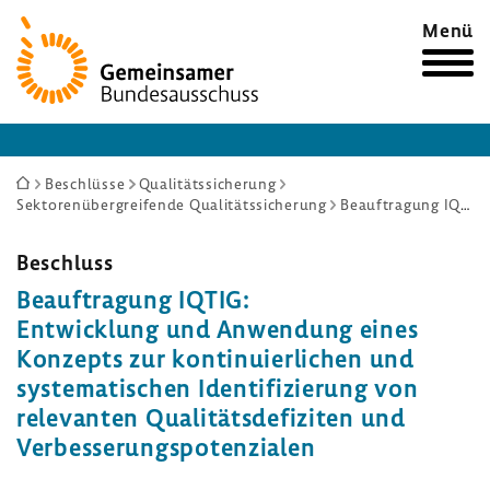
Zur
Menü
Startseite
Sie
Beschlüsse
Qualitätssicherung
Sektorenübergreifende Qualitätssicherung
Beauftragung IQTIG: Entwicklung und Anwendung eines Konzepts zur kontinuierlichen und systematischen Identifizierung von relevanten Qualitätsdefiziten und Verbesserungspotenzialen
sind
hier:
Beschluss
Beauf­tra­gung IQTIG:
Entwick­lung und Anwen­dung eines
Konzepts zur konti­nu­ier­li­chen und
syste­ma­ti­schen Iden­ti­fi­zie­rung von
rele­vanten Quali­täts­de­fi­ziten und
Verbes­se­rungs­po­ten­zialen