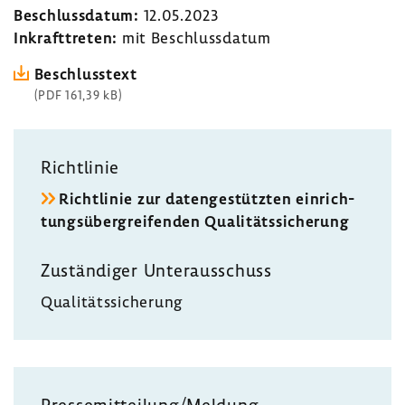
Beschluss­datum:
12.05.2023
Inkraft­treten:
mit Beschluss­datum
Beschluss­text
(PDF 161,39 kB)
Richt­linie
Richt­linie zur daten­ge­stützten einrich­
tungs­über­grei­fenden Quali­täts­si­che­rung
Zustän­diger Unter­aus­schuss
Quali­täts­si­che­rung