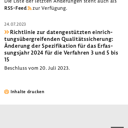
Die Liste der letzten Ände­rungen steht auch als
RSS-​Feed
zur Verfü­gung.
24.07.2023
Richt­linie zur daten­ge­stützten einrich­
tungs­über­grei­fenden Quali­täts­si­che­rung:
Ände­rung der Spezi­fi­ka­tion für das Erfas­
sungs­jahr 2024 für die Verfahren 3 und 5 bis
15
Beschluss vom 20. Juli 2023.
Inhalte drucken