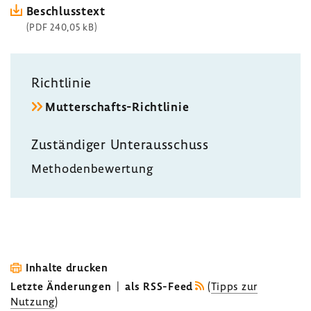
Beschluss­text
(PDF 240,05 kB)
Richt­linie
Mutterschafts-​Richtlinie
Zustän­diger Unter­aus­schuss
Metho­den­be­wer­tung
Inhalte drucken
Letzte Änderungen
|
als RSS-Feed
(
Tipps zur
Nutzung
)