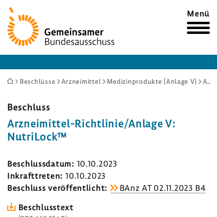
Zur
Menü
Startseite
Sie
Beschlüsse
Arzneimittel
Medizinprodukte (Anlage V)
Arzneimittel-Richtlinie/Anlage V: NutriLock™
sind
hier:
Beschluss
Arzneimittel-​Richtlinie/Anlage V:
Nutri­Lock™
Beschluss­datum:
10.10.2023
Inkraft­treten:
10.10.2023
Beschluss veröf­fent­licht:
BAnz AT 02.11.2023 B4
Beschluss­text