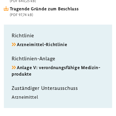
(PDF 640,25 kB)
Tragende Gründe zum Beschluss
(PDF 97,74 kB)
Richt­linie
Arzneimittel-​Richtlinie
Richtlinien-​Anlage
Anlage V: verord­nungs­fä­hige Medi­zin­
pro­dukte
Zustän­diger Unter­aus­schuss
Arznei­mittel